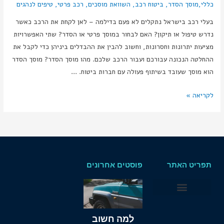
כללי
,
מוסך הסדר, ביטוח רכב, השוואת מוסכים, רכב פרטי, טיפים לנהגים
בעלי רכב בישראל נתקלים לא פעם בדילמה – לאן לקחת את הרכב כאשר
נדרש טיפול או תיקון? האם לבחור במוסך פרטי או הסדר? שתי האפשרויות
מציעות יתרונות וחסרונות, וחשוב להבין את ההבדלים ביניהן כדי לקבל את
ההחלטה הנכונה עבורכם ועבור הרכב שלכם. מהו מוסך הסדר? מוסך הסדר
הוא מוסך שעובד בשיתוף פעולה עם חברות ביטוח. …
לקריאה »
תפריט האתר
פוסטים אחרונים
לפרסום באתר
אודות אתר המוסך
למה חשוב