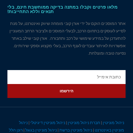
מלאו פרטים וקבלו במתנה בדיקה ממוחשבת חינם, בלי
תנאים וללא התחייבות!
אתר המוסכים הוקם על ידי אורן קובי מומחה שיווק ואינטרנט, על מנת
לסייע לעוסקים בתחום הרכב, לבעלי המוסכים ולציבור הרחב המעוניין
להתעדכן על במידע שימושי על רכב ותחבורה. אורן קובי שילב באתר
אפשרויות לאיתור עובדים לענף הרכב, בעלי מקצוע וספקי שירותים.
נסיעה טובה ומוצלחת.
הירשמו
ניהול מוניטין
|
חברת ניהול מוניטין
|
ניהול מוניטין דיגיטלי
|
ניהול
מוניטין באינטרנט
|
ניהול מוניטין ברשת
|
ניהול מוניטין בגוגל
|
רונן הלל