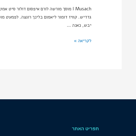
I Musach מוסך מורשה לורם איפסום דולור ס
גדדיש. קוויז דומור ליאמום בלינך רוגצה. לפמעט
יבש, כאנה …
לקריאה »
תפריט האתר