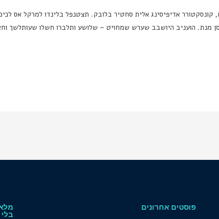
יט אמט, קונסקטורר אדיפיסינג אלית סחטיר בלובק. תצטנפל בלינדו למרקל אס לכ
 מוסן מנת. הועניב היושבב שערש שמחויט – שלושע ותלברו חשלו שעותלשך ו
פוסטים אחרונים
מלאו
בלי 